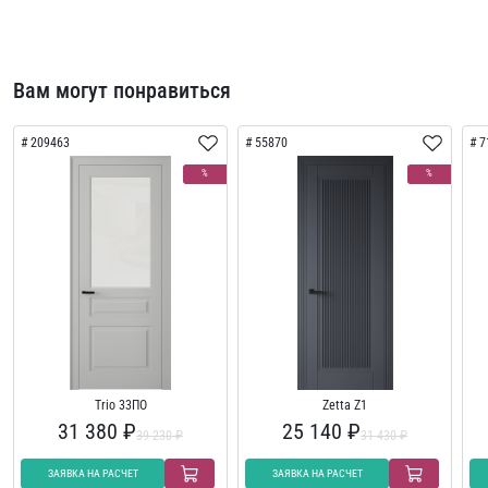
Вам могут понравиться
209463
55870
7
%
%
Trio 33ПО
Zetta Z1
31 380 ₽
25 140 ₽
39 230 ₽
31 430 ₽
ЗАЯВКА НА РАСЧЕТ
ЗАЯВКА НА РАСЧЕТ