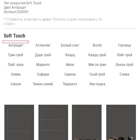
Тип покрытия:
Soft Touch
Цвет:
Антрацит
Артикул:
260005
* Стоимость комплекта двери: Полотно, короб, наличники с 2х
сторон
Soft Touch
Антрацит
Атлантик
Белый снег
Bordo
Горчица
Грин грей
Дарк грей
Кварц
Кварц грей
Лайт грей
Лайт хаки
Маренго
Милк
Мисти грин
Океан грей
Олива
Сафари
Сирень
Скай грей
Слива
Смоки
Темно-синий
Терракот
Фисташка