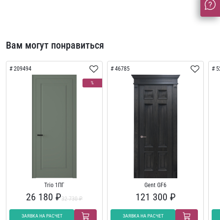
Вам могут понравиться
209494
46785
5
%
Trio 1ПГ
Gent GF6
26 180 ₽
121 300 ₽
32 730 ₽
ЗАЯВКА НА РАСЧЕТ
ЗАЯВКА НА РАСЧЕТ