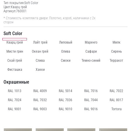
Тип покрытия:
Soft Color
Цвет:
Кварц грей
Артикул:
760001
* Стоимость комплекта двери: Полотно, короб, наличники с 2х
сторон
Soft Color
Кварц грей
Лайт грей
Лиловый
Маренго
Милк
Мисти грин
Океан грей
Олива
Сафари
Сирень
Скай грей
Слива
Смоки
Темно-синий
Терракот
Фисташка
Хакки
Окрашенные
RAL 1013
RAL 4009
RAL 5014
RAL 7016
RAL 7022
RAL 7024
RAL 7032
RAL 7036
RAL 7044
RAL 8017
RAL 9001
RAL 9003
RAL 9010
RAL 9016
Tortora