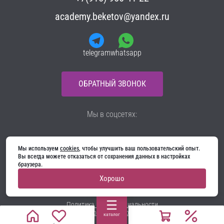
academy.beketov@yandex.ru
telegram
whatsapp
ОБРАТНЫЙ ЗВОНОК
Мы в соцсетях:
Мы используем 
cookies
, чтобы улучшить ваш пользовательский опыт. 
НАПИСАТЬ РУКОВОДСТВУ
Вы всегда можете отказаться от сохранения данных в настройках 
браузера.
Все материалы на сайте принадлежат компании
Хорошо
ООО «Ягуар-М» — входные и межкомнатные двери
производителя. Копирование запрещено!
Политика конфиденциальности
Договор оферты
каталог
Cookie