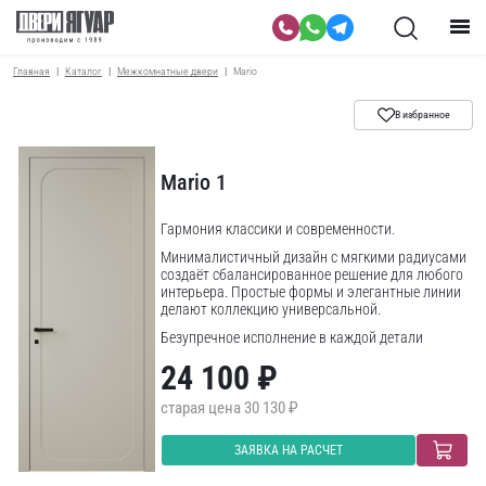
Главная
Каталог
Межкомнатные двери
Mario
В избранное
Mario 1
Гармония классики и современности.
Минималистичный дизайн с мягкими радиусами
создаёт сбалансированное решение для любого
интерьера. Простые формы и элегантные линии
делают коллекцию универсальной.
Безупречное исполнение в каждой детали
подчёркивает изысканность и
24 100 ₽
функциональность.
30 130 ₽
ЗАЯВКА НА РАСЧЕТ