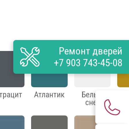
Ремонт дверей
+7 903 743-45-08
трацит
Атлантик
Белый
Г
снег