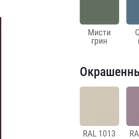
Мисти
грин
Окрашенн
RAL 1013
RA