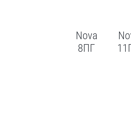
Nova
No
8ПГ
11