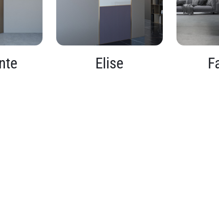
nte
Elise
F