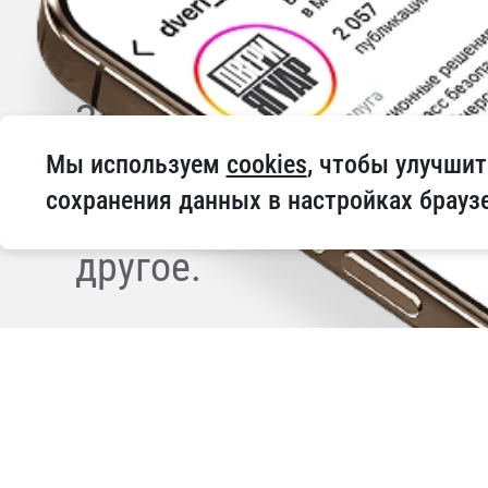
Занимаетесь ремонтом,
Наши социальные сети 
Мы используем 
cookies
, чтобы улучшит
сохранения данных в настройках брауз
профессионалов, актуа
другое.