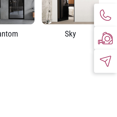
antom
Sky