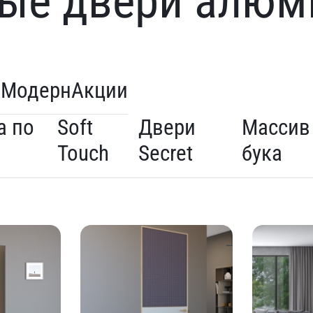
ые двери алюм
а
Модерн
Акции
а по
Soft
Двери
Массив
Touch
Secret
бука