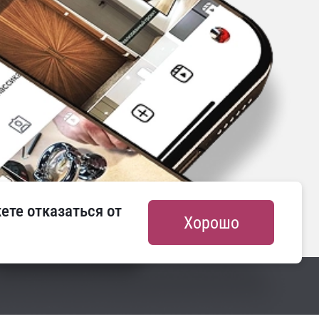
аменить двери?
еты
кции и многое
те отказаться от 
Хорошо