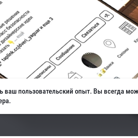
троите дом или планируете з
я вас! Здесь вы найдете сов
ные тренды, полезные инстру
ь ваш пользовательский опыт. Вы всегда може
ера.