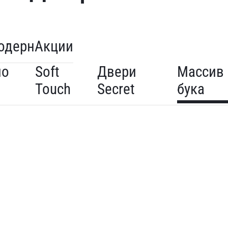
одерн
Акции
по
Soft
Двери
Массив
Touch
Secret
бука