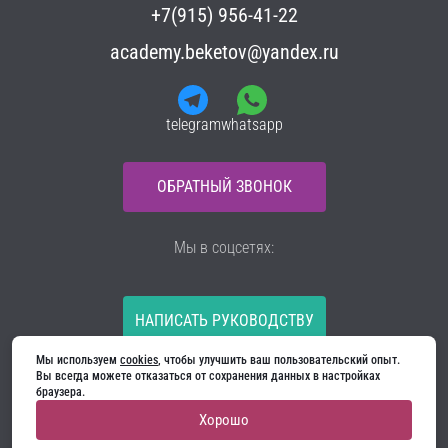
+7(915) 956-41-22
academy.beketov@yandex.ru
telegram
whatsapp
ОБРАТНЫЙ ЗВОНОК
Мы в соцсетях:
НАПИСАТЬ РУКОВОДСТВУ
Мы используем 
cookies
, чтобы улучшить ваш пользовательский опыт. 
Все материалы на сайте принадлежат компании
Вы всегда можете отказаться от сохранения данных в настройках 
ООО «Ягуар-М» — входные и межкомнатные двери
браузера.
производителя. Копирование запрещено!
Хорошо
Политика конфиденциальности
Договор оферты