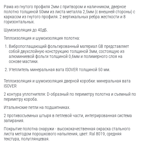
Рама из гнутого профиля 2мм с притвором и наличником, дверное
полотно толщиной 50мм из листа металла 2,5мм (с внешней стороны) c
каркасом из гнутого профиля. 2 вертикальных ребра жесткости и 8
горизонтальных.
Шумоизоляция до 40дБ.
Теплоизоляция и шумоизоляция полотна:
Вибропоглащающий фольгированный материал GB представляет
собой двухслойную конструкцию толщиной 3мм, состоящую из
алюминиевой фольги толщиной 0,6мм и полимерного слоя на
основе мастики.
Утеплитель минеральная вата ISOVER толщиной 50 мм.
Теплоизоляция и шумоизоляция дверной коробки: минеральная вата
ISOVER
2 контура уплотнителя: D-образный по периметру полотна и съемный по
периметру короба.
Итальянские петли на подшипниках.
2 противосъемных штыря в петлевой части, интегрированная система
запирания.
Покрытие полотна снаружи - высококачественная окраска стального
листа методом порошкового напыления, цвет: Ral 8019, средняя
текстура, полуглянцевая.