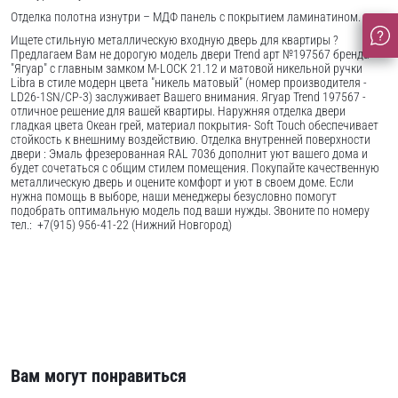
Отделка полотна изнутри – МДФ панель с покрытием ламинатином.
Ищете стильную металлическую входную дверь для квартиры ?
Предлагаем Вам не дорогую модель двери Trend арт №197567 бренда
"Ягуар" с главным замком M-LOCK 21.12 и матовой никельной ручки
Libra в стиле модерн цвета "никель матовый" (номер производителя -
LD26-1SN/CP-3) заслуживает Вашего внимания. Ягуар Trend 197567 -
отличное решение для вашей квартиры. Наружняя отделка двери
гладкая цвета Океан грей, материал покрытия- Soft Touch обеспечивает
стойкость к внешниму воздействию. Отделка внутренней поверхности
двери : Эмаль фрезерованная RAL 7036 дополнит уют вашего дома и
будет сочетаться с общим стилем помещения. Покупайте качественную
металлическую дверь и оцените комфорт и уют в своем доме. Если
нужна помощь в выборе, наши менеджеры безусловно помогут
подобрать оптимальную модель под ваши нужды. Звоните по номеру
тел.: +7(915) 956-41-22 (Нижний Новгород)
Вам могут понравиться