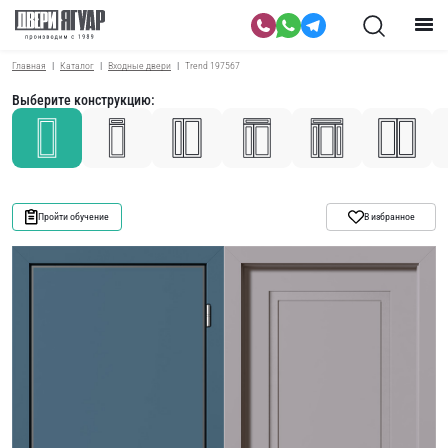
Главная
Каталог
Входные двери
Trend 197567
Выберите конструкцию:
Пройти обучение
В избранное