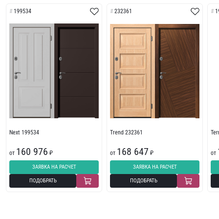
199534
232361
1
Next 199534
Trend 232361
Te
160 976
168 647
от
₽
от
₽
от
ЗАЯВКА НА РАСЧЕТ
ЗАЯВКА НА РАСЧЕТ
ПОДОБРАТЬ
ПОДОБРАТЬ