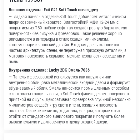
Внешняя отделка: Exit G21 Soft Touch ocean_grey
— Гладкая панель в отделке Soft Touch добавляет металлической
двери современный характер. Влагостойкий МДФ 12-24 мм с
покрытием из ПВХ-плёнки софт-тач создаёт ровную бархатистую
поверхность без рисунка и фрезеровок. Такое решение хорошо
вписывается в интерьеры в стиле сканди, минимализм,
контемпорари и японский дизайн. Входная дверь становится
частью архитектуры стены, не перегружая прихожую деталями, а
матовая поверхность скрывает мелкие неровности освещения и
пыль.
Внутренняя отделка: Lucky 2DG Эмаль 7036
— Панель с фрезеровкой используется как наружная или
внутренняя облицовка металлической входной двери и формирует
её узнаваемый облик. Эмаль наносится промышленным способом
с контролем толщины слоя, а SoftTouch финиш делает поверхность
приятной на ощупь. Декоративная фрезеровка глубиной несколько
миллиметров создаёт игру света и тени, оживляя плоскость
полотна. Такое решение подходит владельцам, которые хотят
отойти от стандартного винилового покрытия и получить более
выразительную и долговечную отделку входной двери.