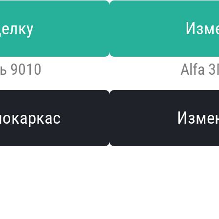
делку
Изме
ь 9010
Alfa 
локаркас
Измен