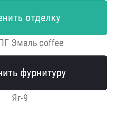
нить отделку
3ПГ Эмаль coffee
ить фурнитуру
Яг-9