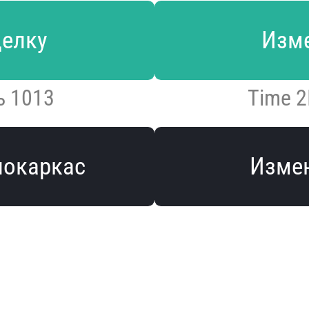
делку
Изме
ь 1013
Time 2
локаркас
Измен