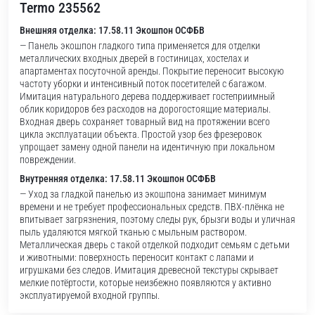
Termo 235562
Внешняя отделка: 17.58.11 Экошпон ОСФБВ
— Панель экошпон гладкого типа применяется для отделки
металлических входных дверей в гостиницах, хостелах и
апартаментах посуточной аренды. Покрытие переносит высокую
частоту уборки и интенсивный поток посетителей с багажом.
Имитация натурального дерева поддерживает гостеприимный
облик коридоров без расходов на дорогостоящие материалы.
Входная дверь сохраняет товарный вид на протяжении всего
цикла эксплуатации объекта. Простой узор без фрезеровок
упрощает замену одной панели на идентичную при локальном
повреждении.
Внутренняя отделка: 17.58.11 Экошпон ОСФБВ
— Уход за гладкой панелью из экошпона занимает минимум
времени и не требует профессиональных средств. ПВХ-плёнка не
впитывает загрязнения, поэтому следы рук, брызги воды и уличная
пыль удаляются мягкой тканью с мыльным раствором.
Металлическая дверь с такой отделкой подходит семьям с детьми
и животными: поверхность переносит контакт с лапами и
игрушками без следов. Имитация древесной текстуры скрывает
мелкие потёртости, которые неизбежно появляются у активно
эксплуатируемой входной группы.