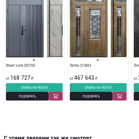
Smart Lock 302765
Termo 213863
Te
168 727
467 643
от
₽
от
₽
от
ЗАЯВКА НА РАСЧЕТ
ЗАЯВКА НА РАСЧЕТ
ПОДОБРАТЬ
ПОДОБРАТЬ
С этими дверями так же смотрят