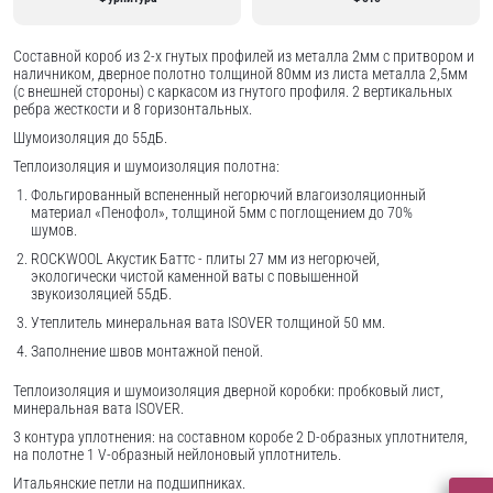
Составной короб из 2-х гнутых профилей из металла 2мм с притвором и
наличником, дверное полотно толщиной 80мм из листа металла 2,5мм
(с внешней стороны) c каркасом из гнутого профиля. 2 вертикальных
ребра жесткости и 8 горизонтальных.
Шумоизоляция до 55дБ.
Теплоизоляция и шумоизоляция полотна:
Фольгированный вспененный негорючий влагоизоляционный
материал «Пенофол», толщиной 5мм с поглощением до 70%
шумов.
ROCKWOOL Акустик Баттс - плиты 27 мм из негорючей,
экологически чистой каменной ваты с повышенной
звукоизоляцией 55дБ.
Утеплитель минеральная вата ISOVER толщиной 50 мм.
Заполнение швов монтажной пеной.
Теплоизоляция и шумоизоляция дверной коробки: пробковый лист,
минеральная вата ISOVER.
3 контура уплотнения: на составном коробе 2 D-образных уплотнителя,
на полотне 1 V-образный нейлоновый уплотнитель.
Итальянские петли на подшипниках.