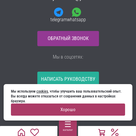
telegram
whatsapp
ОБРАТНЫЙ ЗВОНОК
Мы в соцсетях:
НАПИСАТЬ РУКОВОДСТВУ
Мы используем 
cookies
, чтобы улучшить ваш пользовательский опыт. 
Все материалы на сайте принадлежат компании
Вы всегда можете отказаться от сохранения данных в настройках 
ООО «Ягуар-М» — входные и межкомнатные двери
браузера.
производителя. Копирование запрещено!
Хорошо
Политика конфиденциальности
Договор оферты
Cookie
каталог