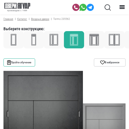
Главная
Каталог
Входные двери
Termo 235562
Выберите конструкцию:
Пройти обучение
В избранное