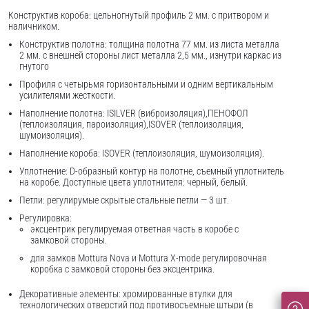
Конструктив короба: цельногнутый профиль 2 мм. с притвором и
наличником.
Конструктив полотна: толщина полотна 77 мм. из листа металла
2 мм. с внешней стороны лист металла 2,5 мм., изнутри каркас из
гнутого
Профиля с четырьмя горизонтальными и одним вертикальным
усилителями жесткости.
Наполнение полотна: ISILVER (виброизоляция),ПЕНОФОЛ
(теплоизоляция, пароизоляция),ISOVER (теплоизоляция,
шумоизоляция).
Наполнение короба: ISOVER (теплоизоляция, шумоизоляция).
Уплотнение: D-образный контур на полотне, съемный уплотнитель
на коробе. Доступные цвета уплотнителя: черный, белый.
Петли: регулирумые скрытые стальные петли — 3 шт.
Регулировка:
эксцентрик регулируемая ответная часть в коробе с
замковой стороны.
для замков Mottura Nova и Mottura X-mode регулировочная
коробка с замковой стороны без эксцентрика.
Декоративные элементы: хромированные втулки для
технологических отверстий под противосъемные штыри (в