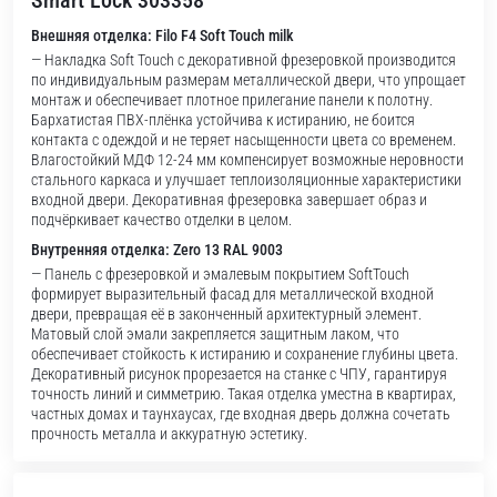
Smart Lock 303358
Внешняя отделка: Filo F4 Soft Touch milk
— Накладка Soft Touch с декоративной фрезеровкой производится
по индивидуальным размерам металлической двери, что упрощает
монтаж и обеспечивает плотное прилегание панели к полотну.
Бархатистая ПВХ-плёнка устойчива к истиранию, не боится
контакта с одеждой и не теряет насыщенности цвета со временем.
Влагостойкий МДФ 12-24 мм компенсирует возможные неровности
стального каркаса и улучшает теплоизоляционные характеристики
входной двери. Декоративная фрезеровка завершает образ и
подчёркивает качество отделки в целом.
Внутренняя отделка: Zero 13 RAL 9003
— Панель с фрезеровкой и эмалевым покрытием SoftTouch
формирует выразительный фасад для металлической входной
двери, превращая её в законченный архитектурный элемент.
Матовый слой эмали закрепляется защитным лаком, что
обеспечивает стойкость к истиранию и сохранение глубины цвета.
Декоративный рисунок прорезается на станке с ЧПУ, гарантируя
точность линий и симметрию. Такая отделка уместна в квартирах,
частных домах и таунхаусах, где входная дверь должна сочетать
прочность металла и аккуратную эстетику.