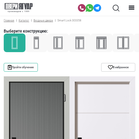
Главная
Каталог
Входные двери
Smart Lock 303358
Выберите конструкцию:
Пройти обучение
В избранное