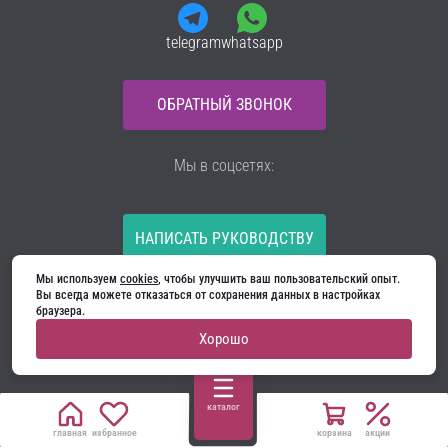
telegram
whatsapp
ОБРАТНЫЙ ЗВОНОК
Мы в соцсетях:
НАПИСАТЬ РУКОВОДСТВУ
Мы используем 
cookies
, чтобы улучшить ваш пользовательский опыт. 
Все материалы на сайте принадлежат компании
Вы всегда можете отказаться от сохранения данных в настройках 
ООО «Ягуар-М» — входные и межкомнатные двери
браузера.
производителя. Копирование запрещено!
Хорошо
Политика конфиденциальности
Договор оферты
Cookie
каталог
главная
избранное
корзина
акции