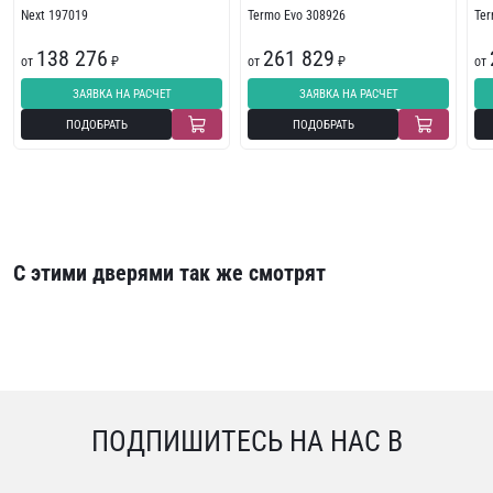
Next 197019
Termo Evo 308926
Te
138 276
261 829
от
₽
от
₽
от
ЗАЯВКА НА РАСЧЕТ
ЗАЯВКА НА РАСЧЕТ
ПОДОБРАТЬ
ПОДОБРАТЬ
С этими дверями так же смотрят
ПОДПИШИТЕСЬ НА НАС В