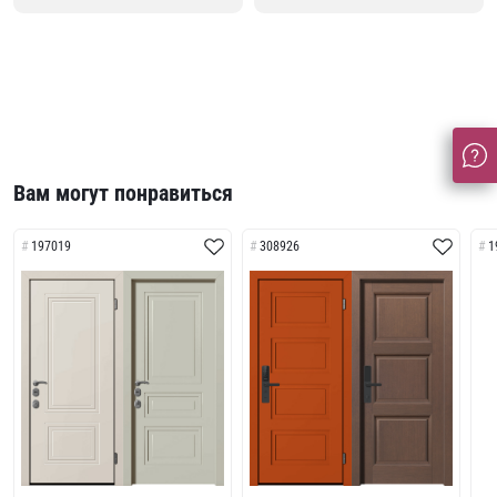
Вам могут понравиться
197019
308926
1