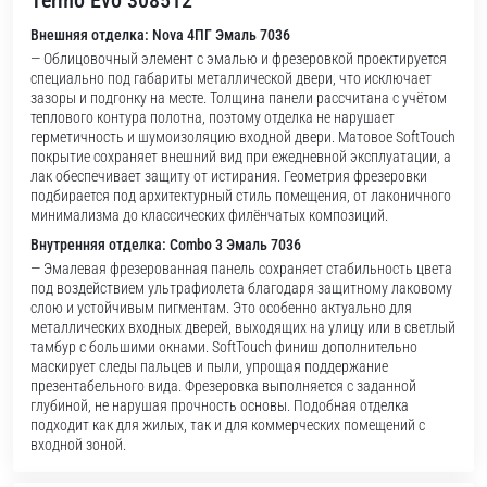
Termo Evo 308512
Внешняя отделка: Nova 4ПГ Эмаль 7036
— Облицовочный элемент с эмалью и фрезеровкой проектируется
специально под габариты металлической двери, что исключает
зазоры и подгонку на месте. Толщина панели рассчитана с учётом
теплового контура полотна, поэтому отделка не нарушает
герметичность и шумоизоляцию входной двери. Матовое SoftTouch
покрытие сохраняет внешний вид при ежедневной эксплуатации, а
лак обеспечивает защиту от истирания. Геометрия фрезеровки
подбирается под архитектурный стиль помещения, от лаконичного
минимализма до классических филёнчатых композиций.
Внутренняя отделка: Combo 3 Эмаль 7036
— Эмалевая фрезерованная панель сохраняет стабильность цвета
под воздействием ультрафиолета благодаря защитному лаковому
слою и устойчивым пигментам. Это особенно актуально для
металлических входных дверей, выходящих на улицу или в светлый
тамбур с большими окнами. SoftTouch финиш дополнительно
маскирует следы пальцев и пыли, упрощая поддержание
презентабельного вида. Фрезеровка выполняется с заданной
глубиной, не нарушая прочность основы. Подобная отделка
подходит как для жилых, так и для коммерческих помещений с
входной зоной.