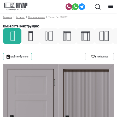
Главная
Каталог
Входные двери
Termo Evo 308512
Выберите конструкцию:
Пройти обучение
В избранное