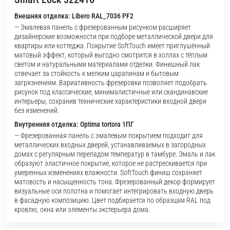
Внешняя отделка: Libero RAL_7036 PF2
— Эмалевая панель с фрезерованным рисунком расширяет
дизайнерские возможности при подборе металлической двери для
квартиры или коттеджа. Покрытие SoftTouch имеет приглушённый
матовый эффект, который выгодно смотрится в холлах с тёплым
светом и натуральными материалами отделки. Финишный лак
отвечает за стойкость к мелким царапинам и бытовым
загрязнениям. Вариативность фрезеровки позволяет подобрать
рисунок под классические, минималистичные или скандинавские
интерьеры, сохранив технические характеристики входной двери
без изменений.
Внутренняя отделка: Optima tortora 1ПГ
— Фрезерованная панель с эмалевым покрытием подходит для
металлических входных дверей, устанавливаемых в загородных
домах с регулярным перепадом температур в тамбуре. Эмаль и лак
образуют эластичное покрытие, которое не растрескивается при
умеренных изменениях влажности. SoftTouch финиш сохраняет
матовость и насыщенность тона. Фрезерованный декор формирует
визуальные оси полотна и помогает интегрировать входную дверь
в фасадную композицию. Цвет подбирается по образцам RAL под
кровлю, окна или элементы экстерьера дома.