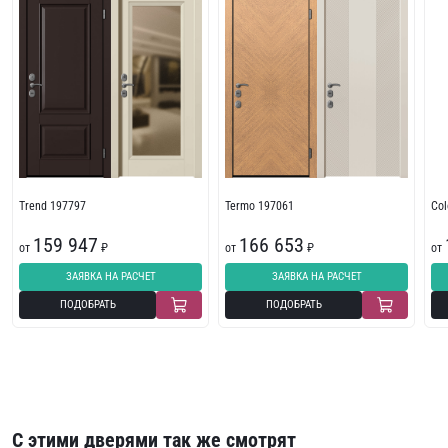
Trend 197797
Termo 197061
Col
159 947
166 653
от
₽
от
₽
от
ЗАЯВКА НА РАСЧЕТ
ЗАЯВКА НА РАСЧЕТ
ПОДОБРАТЬ
ПОДОБРАТЬ
С этими дверями так же смотрят