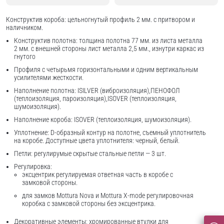
Конструктив короба: цельногнутый профиль 2 мм. с притвором и
наличником.
Конструктив полотна: толщина полотна 77 мм. из листа металла
2 мм. с внешней стороны лист металла 2,5 мм., изнутри каркас из
гнутого
Профиля с четырьмя горизонтальными и одним вертикальным
усилителями жесткости.
Наполнение полотна: ISILVER (виброизоляция),ПЕНОФОЛ
(теплоизоляция, пароизоляция),ISOVER (теплоизоляция,
шумоизоляция).
Наполнение короба: ISOVER (теплоизоляция, шумоизоляция).
Уплотнение: D-образный контур на полотне, съемный уплотнитель
на коробе. Доступные цвета уплотнителя: черный, белый.
Петли: регулирумые скрытые стальные петли — 3 шт.
Регулировка:
эксцентрик регулируемая ответная часть в коробе с
замковой стороны.
для замков Mottura Nova и Mottura X-mode регулировочная
коробка с замковой стороны без эксцентрика.
Декоративные элементы: хромированные втулки для