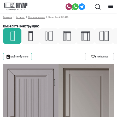
Главная
Каталог
Входные двери
Smart Lock 322416
Выберите конструкцию:
Пройти обучение
В избранное