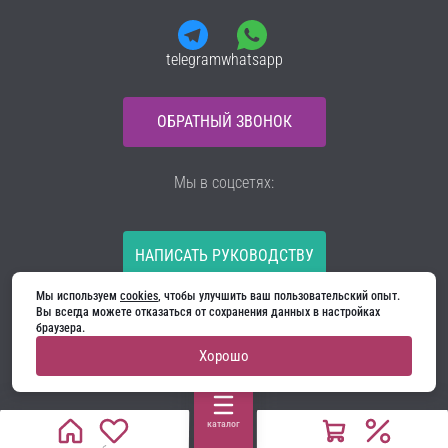
telegram
whatsapp
ОБРАТНЫЙ ЗВОНОК
Мы в соцсетях:
НАПИСАТЬ РУКОВОДСТВУ
Мы используем 
cookies
, чтобы улучшить ваш пользовательский опыт. 
Все материалы на сайте принадлежат компании
Вы всегда можете отказаться от сохранения данных в настройках 
ООО «Ягуар-М» — входные и межкомнатные двери
браузера.
производителя. Копирование запрещено!
Хорошо
Политика конфиденциальности
Договор оферты
Cookie
каталог