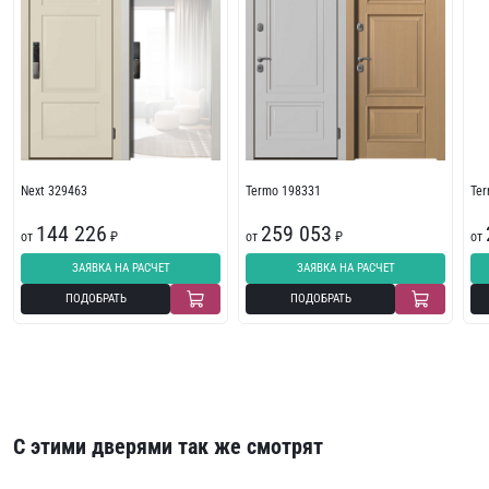
Next 329463
Termo 198331
Te
144 226
259 053
от
₽
от
₽
от
ЗАЯВКА НА РАСЧЕТ
ЗАЯВКА НА РАСЧЕТ
ПОДОБРАТЬ
ПОДОБРАТЬ
С этими дверями так же смотрят