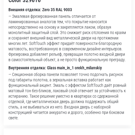
Color 329616
Внешняя отделка: Zero 35 RAL 9003
— Эмалевая фрезерованная панель отличается от
ламинированных аналогов тем, что покрытие наносится
непосредственно на основу и закрепляется лаком, образуя
монолитный защитный слой. Это снижает риск отслоения по краям
и сохраняет внешний вид металлической двери на протяжении
многих лет. SoftTouch эффект придаёт поверхности благородную
матовость, востребованную в современном дизайне интерьеров.
Фрезеровка добавляет рельеф, превращая полотно входной двери
в самостоятельный объект, а не просто функциональную преграду.
Внутренняя отделка: Glass main_in_1 orekh_milanskiy
— Секционная сборка панели позволяет точно подогнать рисунок
под габариты полотна, а зеркальная вставка работает как
функциональный акцент. Эмаль с эффектом SoftTouch даёт ровный
матовый тон без бликов, лаковый слой отвечает за устойчивость к
истиранию. Такое решение уместно в квартирах со сдержанной
отделкой, где металлическая дверь должна поддержать общий
стиль, а не выбиваться из него. Входная дверь с наборной
конструкцией читается аккуратно и дорого, особенно при боковом
свете.