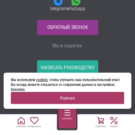
telegram
whatsapp
ОБРАТНЫЙ ЗВОНОК
Мы в соцсетях:
НАПИСАТЬ РУКОВОДСТВУ
Мы используем 
cookies
, чтобы улучшить ваш пользовательский опыт. 
Все материалы на сайте принадлежат компании
Вы всегда можете отказаться от сохранения данных в настройках 
ООО «Ягуар-М» — входные и межкомнатные двери
браузера.
производителя. Копирование запрещено!
Хорошо
Политика конфиденциальности
Договор оферты
Cookie
каталог
главная
избранное
корзина
акции