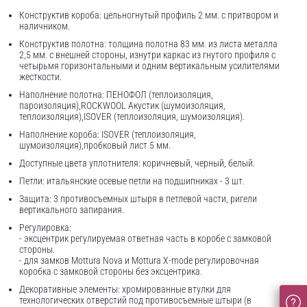
Конструктив короба: цельногнутый профиль 2 мм. с притвором и
наличником.
Конструктив полотна: толщина полотна 83 мм. из листа металла
2,5 мм. с внешней стороны, изнутри каркас из гнутого профиля с
четырьмя горизонтальными и одним вертикальным усилителями
жесткости.
Наполнение полотна: ПЕНОФОЛ (теплоизоляция,
пароизоляция),ROCKWOOL Акустик (шумоизоляция,
теплоизоляция),ISOVER (теплоизоляция, шумоизоляция).
Наполнение короба: ISOVER (теплоизоляция,
шумоизоляция),пробковый лист 5 мм.
Доступные цвета уплотнителя: коричневый, черный, белый.
Петли: итальянские осевые петли на подшипниках - 3 шт.
Защита: 3 противосъемных штыря в петлевой части, ригели
вертикального запирания.
Регулировка:
- эксцентрик регулируемая ответная часть в коробе с замковой
стороны.
- для замков Mottura Nova и Mottura X-mode регулировочная
коробка с замковой стороны без эксцентрика.
Декоративные элементы: хромированные втулки для
технологических отверстий под противосъемные штыри (в