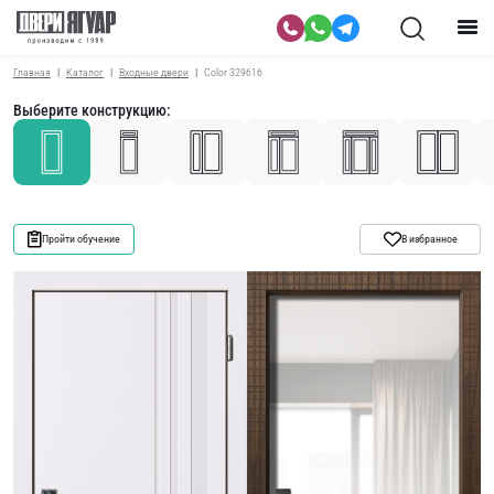
Главная
Каталог
Входные двери
Color 329616
Выберите конструкцию:
Пройти обучение
В избранное