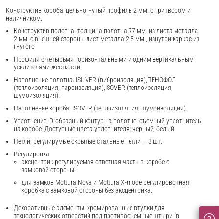
Конструктив короба: цельногнутый профиль 2 мм. с притвором и
наличником.
Конструктив полотна: толщина полотна 77 мм. из листа металла
2 мм. с внешней стороны лист металла 2,5 мм., изнутри каркас из
гнутого
Профиля с четырьмя горизонтальными и одним вертикальным
усилителями жесткости.
Наполнение полотна: ISILVER (виброизоляция),ПЕНОФОЛ
(теплоизоляция, пароизоляция),ISOVER (теплоизоляция,
шумоизоляция).
Наполнение короба: ISOVER (теплоизоляция, шумоизоляция).
Уплотнение: D-образный контур на полотне, съемный уплотнитель
на коробе. Доступные цвета уплотнителя: черный, белый.
Петли: регулирумые скрытые стальные петли — 3 шт.
Регулировка:
эксцентрик регулируемая ответная часть в коробе с
замковой стороны.
для замков Mottura Nova и Mottura X-mode регулировочная
коробка с замковой стороны без эксцентрика.
Декоративные элементы: хромированные втулки для
технологических отверстий под противосъемные штыри (в