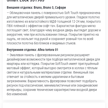
Внешняя отделка: Bruno, Bruno 3, Сафари
— Облицовочная панель с поверхностью Soft Touch предназначена
для металлических дверей премиального уровня. Гладкое полотно
изготовлено из влагостойкого МДФ толщиной 12-24 мм, покрытого
ПВХ-плёнкой с эффектом софт-тач. Бархатистая фактура мягко
поглощает свет, благодаря чему входная дверь выглядит дороже и
аккуратнее, чем при использовании глянца. Покрытие приятно на
ощупь, не скользит под рукой и сохраняет ровный тон по всей
плоскости полотна без бликов и видимых стыков.
Внутренняя отделка: Afina tortora 01
— Эмалевая панель с фрезерованным рисунком расширяет
дизайнерские возможности при подборе металлической двери для
квартиры или коттеджа. Покрытие SoftTouch имеет приглушённый
матовый эффект, который выгодно смотрится в холлах с тёплым
светом и натуральными материалами отделки. Финишный лак
отвечает за стойкость к мелким царапинам и бытовым
загрязнениям. Вариативность фрезеровки позволяет подобрать
рисунок под классические, минималистичные или скандинавские
интерьеры, сохранив технические характеристики входной двери
без изменений.