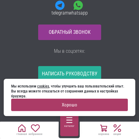
telegram
whatsapp
ОБРАТНЫЙ ЗВОНОК
Мы в соцсетях:
НАПИСАТЬ РУКОВОДСТВУ
Мы используем 
cookies
, чтобы улучшить ваш пользовательский опыт. 
Все материалы на сайте принадлежат компании
Вы всегда можете отказаться от сохранения данных в настройках 
ООО «Ягуар-М» — входные и межкомнатные двери
браузера.
производителя. Копирование запрещено!
Хорошо
Политика конфиденциальности
Договор оферты
Cookie
каталог
главная
избранное
корзина
акции