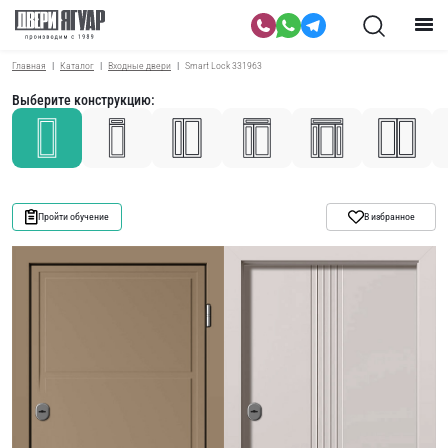
Главная
Каталог
Входные двери
Smart Lock 331963
Выберите конструкцию:
Пройти обучение
В избранное