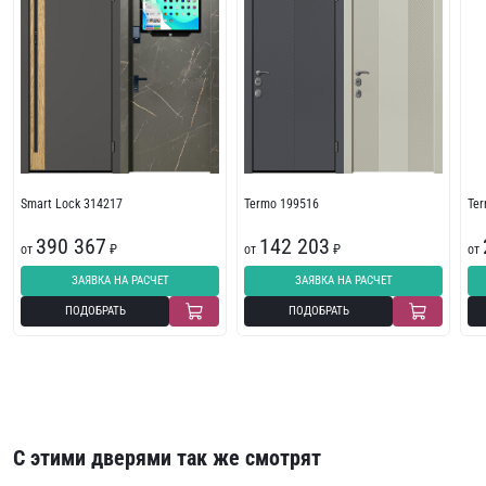
Smart Lock 314217
Termo 199516
Te
390 367
142 203
от
₽
от
₽
от
ЗАЯВКА НА РАСЧЕТ
ЗАЯВКА НА РАСЧЕТ
ПОДОБРАТЬ
ПОДОБРАТЬ
С этими дверями так же смотрят