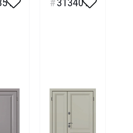
351
313401