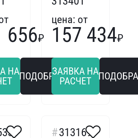
1
313401
от
цена:
от
1 656
157 434
₽
₽
А НА
ЗАЯВКА НА
ПОДОБРАТЬ
ПОДОБРА
ЧЕТ
РАСЧЕТ
533
313169