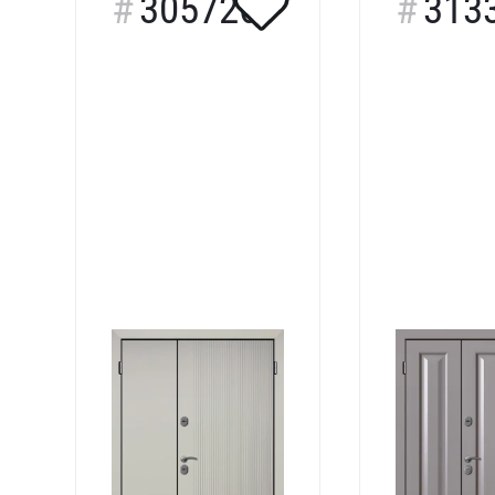
305726
313