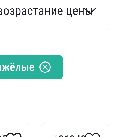
яжёлые