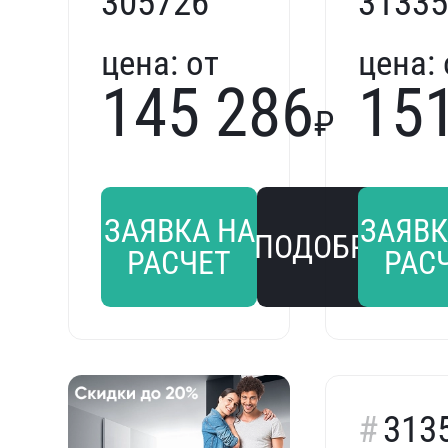
305726
31335
цена:
от
цена:
145 286
15
₽
ЗАЯВКА НА
ЗАЯВК
ПОДОБРАТЬ
РАСЧЕТ
РАС
313