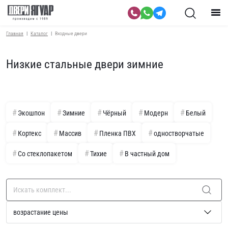
Главная
Каталог
Входные двери
Низкие стальные двери зимние
Экошпон
Зимние
Чёрный
Модерн
Белый
Кортекс
Массив
Пленка ПВХ
одностворчатые
Со стеклопакетом
Тихие
В частный дом