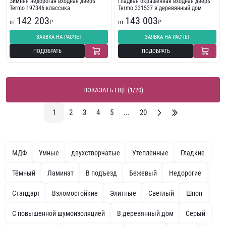
Зимняя недорогая входная дверь
Гладкая окрашенная входная дверь
Termo 197346 классика
Termo 331537 в деревянный дом
142 203
143 003
от
₽
от
₽
ЗАЯВКА НА РАСЧЕТ
ЗАЯВКА НА РАСЧЕТ
ПОДОБРАТЬ
ПОДОБРАТЬ
ПОКАЗАТЬ ЕЩЁ (1/20)
1
2
3
4
5
...
20
МДФ
Умные
двухстворчатые
Утепленные
Гладкие
Тёмный
Ламинат
В подъезд
Бежевый
Недорогие
Стандарт
Взломостойкие
Элитные
Светлый
Шпон
С повышенной шумоизоляцией
В деревянный дом
Серый