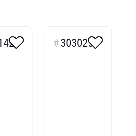
142
303025