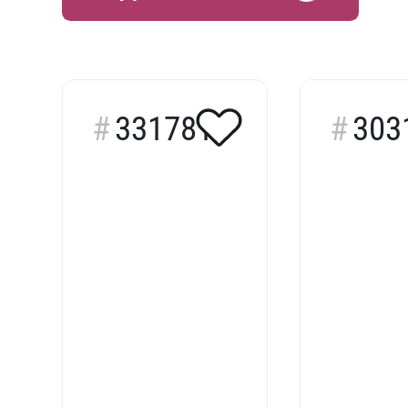
331781
303