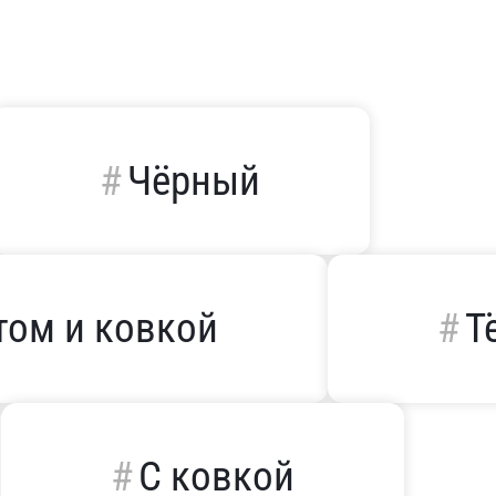
Чёрный
том и ковкой
Т
С ковкой