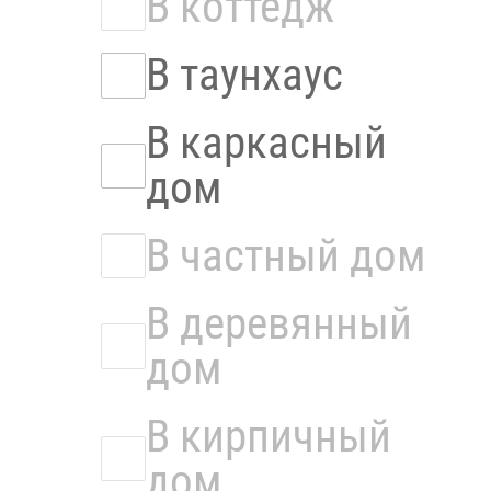
В коттедж
В таунхаус
В каркасный
дом
В частный дом
В деревянный
дом
В кирпичный
дом