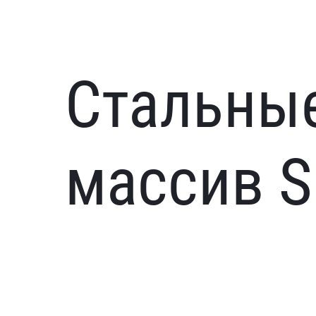
Стальны
массив S