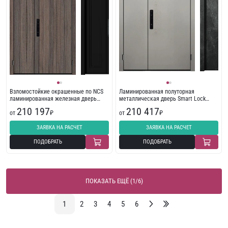
Взломостойкие окрашенные по NCS
Ламинированная полуторная
ламинированная железная дверь
металлическая дверь Smart Lock
Smart Lock 313528
303057 стандарт
210 197
210 417
от
₽
от
₽
ЗАЯВКА НА РАСЧЕТ
ЗАЯВКА НА РАСЧЕТ
ПОДОБРАТЬ
ПОДОБРАТЬ
ПОКАЗАТЬ ЕЩЁ (1/6)
1
2
3
4
5
6