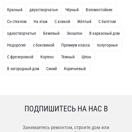
Красный
двухстворчатые
Чёрный
Взломостойкие
Со стеклом
На этаж
С ковкой
Жёлтый
С багетом
одностворчатые
Бежевый
Экошпон
В каркасный дом
Недорогие
с боковиной
Премиум класса
полуторные
С фрезеровкой
Кортекс
Тёмный
Шпон
В загородный дом
Синий
Коричневый
ПОДПИШИТЕСЬ НА НАС В
Занимаетесь ремонтом, строите дом или