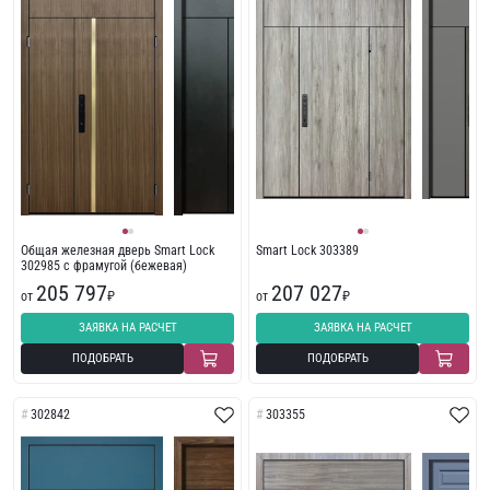
Общая железная дверь Smart Lock
Smart Lock 303389
302985 с фрамугой (бежевая)
205 797
207 027
от
₽
от
₽
ЗАЯВКА НА РАСЧЕТ
ЗАЯВКА НА РАСЧЕТ
ПОДОБРАТЬ
ПОДОБРАТЬ
302842
303355