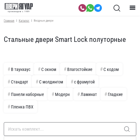
Главная
Каталог
Входные двери
Стальные двери Smart Lock полуторные
В таунхаус
С окном
Влагостойкие
С кодом
Стандарт
С молдингом
с фрамугой
Панели наборные
Модерн
Ламинат
Гладкие
Пленка ПВХ