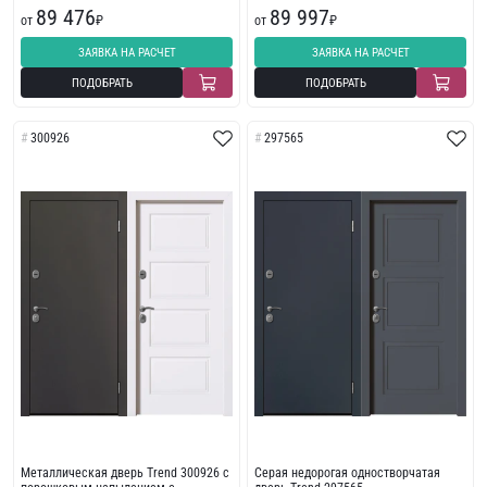
износостойкой отделкой с
фрезеровкой
89 476
89 997
фрезеровкой
от
₽
от
₽
ЗАЯВКА НА РАСЧЕТ
ЗАЯВКА НА РАСЧЕТ
ПОДОБРАТЬ
ПОДОБРАТЬ
300926
297565
Металлическая дверь Trend 300926 с
Серая недорогая одностворчатая