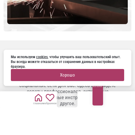
ПОДПИШИТЕСЬ НА НАС В
Мы используем 
cookies
, чтобы улучшить ваш пользовательский опыт. 
Вы всегда можете отказаться от сохранения данных в настройках 
браузера.
Занимаетесь ремонтом, строите дом или
Хорошо
планируете заменить двери? Наши
социальные сети для вас! Здесь вы найдете
каталог
советы профессионалов, актуальные
тренды, полезные инструкции и многое
другое.
главная
избранное