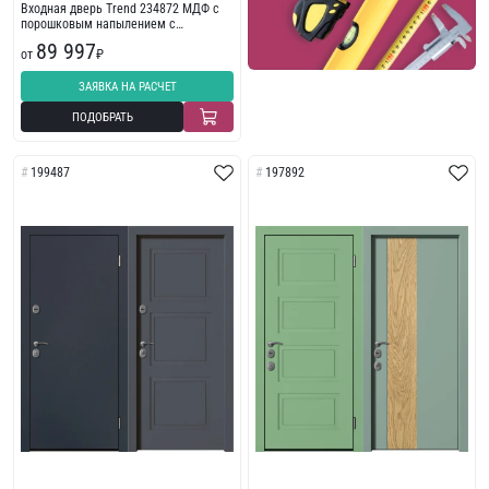
Входная дверь Trend 234872 МДФ с
порошковым напылением с
износостойкой отделкой
89 997
от
₽
ЗАЯВКА НА РАСЧЕТ
ПОДОБРАТЬ
199487
197892