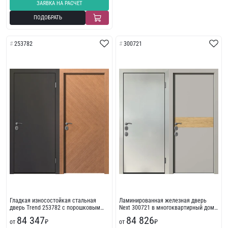
ЗАЯВКА НА РАСЧЕТ
ПОДОБРАТЬ
253782
300721
Гладкая износостойкая стальная
Ламинированная железная дверь
дверь Trend 253782 с порошковым
Next 300721 в многоквартирный дом
напылением
с пленкой ПВХ
84 347
84 826
от
₽
от
₽