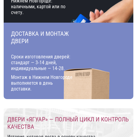
Нижнем Новгороде:
наличными, картой или по
счету.
ДОСТАВКА И МОНТАЖ
ДВЕРИ
Сроки изготовления дверей:
стандарт — 3‑14 дней,
индивидуальные — 14‑28.
Монтаж в Нижнем Новгороде
выполняется в день
доставки.
ДВЕРИ «ЯГУАР» — ПОЛНЫЙ ЦИКЛ И КОНТРОЛЬ
КАЧЕСТВА
История, которая легла в основу качества