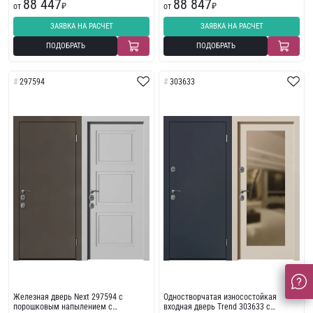
88 447
88 847
от
₽
от
₽
ЗАЯВКА НА РАСЧЕТ
ЗАЯВКА НА РАСЧЕТ
ПОДОБРАТЬ
ПОДОБРАТЬ
297594
303633
Железная дверь Next 297594 с
Одностворчатая износостойкая
порошковым напылением с
входная дверь Trend 303633 с