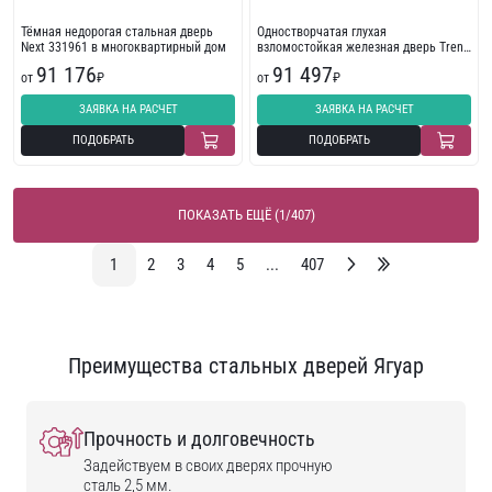
Тёмная недорогая стальная дверь
Одностворчатая глухая
Next 331961 в многоквартирный дом
взломостойкая железная дверь Trend
254088
91 176
91 497
от
₽
от
₽
ЗАЯВКА НА РАСЧЕТ
ЗАЯВКА НА РАСЧЕТ
ПОДОБРАТЬ
ПОДОБРАТЬ
ПОКАЗАТЬ ЕЩЁ (1/407)
1
2
3
4
5
...
407
Преимущества стальных дверей Ягуар
Прочность и долговечность
Задействуем в своих дверях прочную
сталь 2,5 мм.