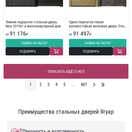
Тёмная недорогая стальная дверь
Одностворчатая глухая
Next 331961 в многоквартирный дом
взломостойкая железная дверь Trend
254088
91 176
91 497
от
₽
от
₽
ЗАЯВКА НА РАСЧЕТ
ЗАЯВКА НА РАСЧЕТ
ПОДОБРАТЬ
ПОДОБРАТЬ
ПОКАЗАТЬ ЕЩЁ (1/407)
1
2
3
4
5
...
407
Преимущества стальных дверей Ягуар
Прочность и долговечность