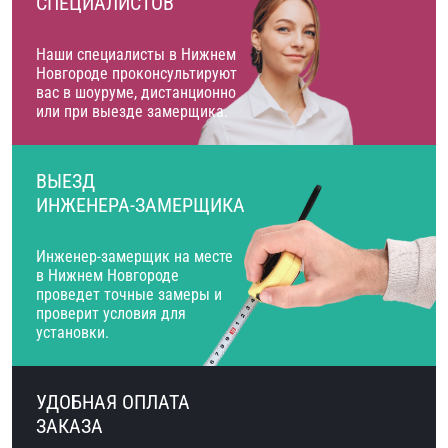
СПЕЦИАЛИСТОВ
Наши специалисты в Нижнем
Новгороде проконсультируют
вас в шоуруме, дистанционно
или при выезде замерщика.
ВЫЕЗД
ИНЖЕНЕРА-ЗАМЕРЩИКА
Инженер-замерщик на месте
в Нижнем Новгороде
проведет точные замеры и
проверит условия для
установки.
УДОБНАЯ ОПЛАТА
ЗАКАЗА