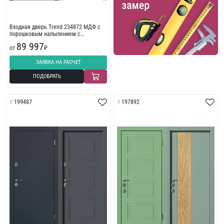
Входная дверь Trend 234872 МДФ с
порошковым напылением с
износостойкой отделкой
89 997
от
₽
ЗАЯВКА НА РАСЧЕТ
ПОДОБРАТЬ
199487
197892