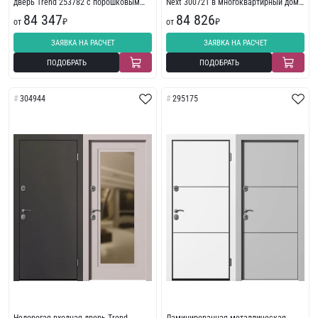
дверь Trend 253782 с порошковым
Next 300721 в многоквартирный дом
напылением
с пленкой ПВХ
84 347
84 826
от
₽
от
₽
ЗАЯВКА НА РАСЧЕТ
ЗАЯВКА НА РАСЧЕТ
ПОДОБРАТЬ
ПОДОБРАТЬ
304944
295175