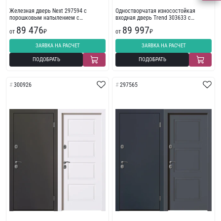
Железная дверь Next 297594 с
Одностворчатая износостойкая
порошковым напылением с
входная дверь Trend 303633 с
износостойкой отделкой с
фрезеровкой
89 476
89 997
фрезеровкой
от
₽
от
₽
ЗАЯВКА НА РАСЧЕТ
ЗАЯВКА НА РАСЧЕТ
ПОДОБРАТЬ
ПОДОБРАТЬ
300926
297565