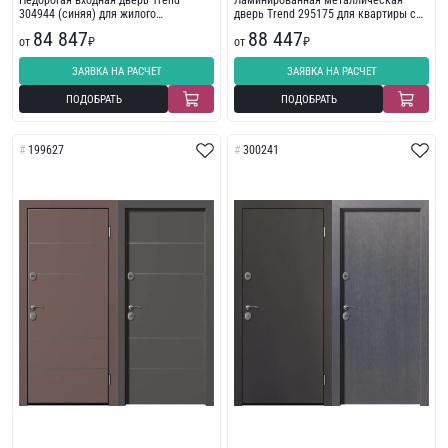
Недорогая входная дверь Trend
Ламинированная металлическая
304944 (синяя) для жилого
дверь Trend 295175 для квартиры с
помещения
пленкой ПВХ
84 847
88 447
от
₽
от
₽
ЗАЯВКА НА РАСЧЕТ
ЗАЯВКА НА РАСЧЕТ
ПОДОБРАТЬ
ПОДОБРАТЬ
199627
300241