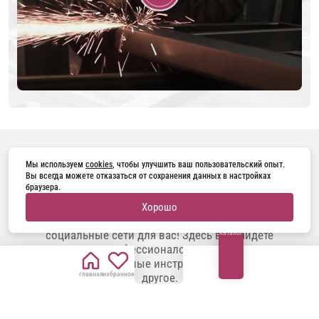
ПОДПИШИТЕСЬ НА НАС В
Мы используем 
cookies
, чтобы улучшить ваш пользовательский опыт. 
Вы всегда можете отказаться от сохранения данных в настройках 
браузера.
Занимаетесь ремонтом, строите дом или
Хорошо
планируете заменить двери? Наши
социальные сети для вас! Здесь вы найдете
каталог
советы профессионалов, актуальные
тренды, полезные инструкции и многое
главная
избранное
другое.