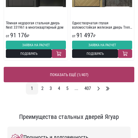
Тёмная недорогая стальная дверь
Одностворчатая глухая
Next 331961 в многоквартирный дом
взломостойкая железная дверь Trend
254088
91 176
91 497
от
₽
от
₽
ЗАЯВКА НА РАСЧЕТ
ЗАЯВКА НА РАСЧЕТ
ПОДОБРАТЬ
ПОДОБРАТЬ
ПОКАЗАТЬ ЕЩЁ (1/407)
1
2
3
4
5
...
407
Преимущества стальных дверей Ягуар
Прочность и долговечность