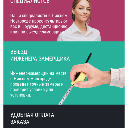
СПЕЦИАЛИСТОВ
Наши специалисты в Нижнем
Новгороде проконсультируют
вас в шоуруме, дистанционно
или при выезде замерщика.
ВЫЕЗД
ИНЖЕНЕРА-ЗАМЕРЩИКА
Инженер-замерщик на месте
в Нижнем Новгороде
проведет точные замеры и
проверит условия для
установки.
УДОБНАЯ ОПЛАТА
ЗАКАЗА