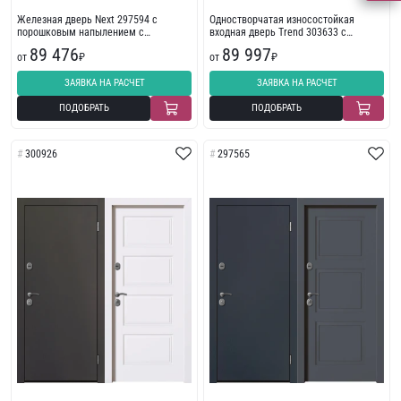
Железная дверь Next 297594 с
Одностворчатая износостойкая
порошковым напылением с
входная дверь Trend 303633 с
износостойкой отделкой с
фрезеровкой
89 476
89 997
фрезеровкой
от
₽
от
₽
ЗАЯВКА НА РАСЧЕТ
ЗАЯВКА НА РАСЧЕТ
ПОДОБРАТЬ
ПОДОБРАТЬ
300926
297565