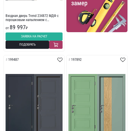
Входная дверь Trend 234872 МДФ с
порошковым напылением с
износостойкой отделкой
89 997
от
₽
ЗАЯВКА НА РАСЧЕТ
ПОДОБРАТЬ
199487
197892