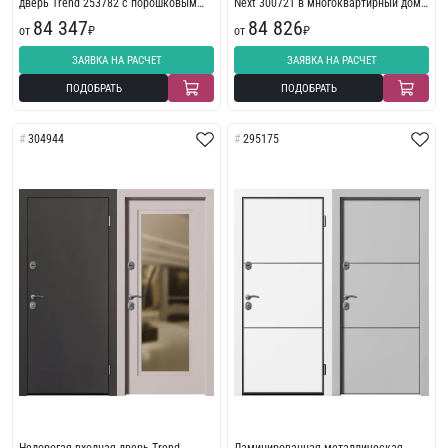
дверь Trend 253782 с порошковым
Next 300721 в многоквартирный дом
напылением
с пленкой ПВХ
84 347
84 826
от
₽
от
₽
ЗАЯВКА НА РАСЧЕТ
ЗАЯВКА НА РАСЧЕТ
ПОДОБРАТЬ
ПОДОБРАТЬ
304944
295175