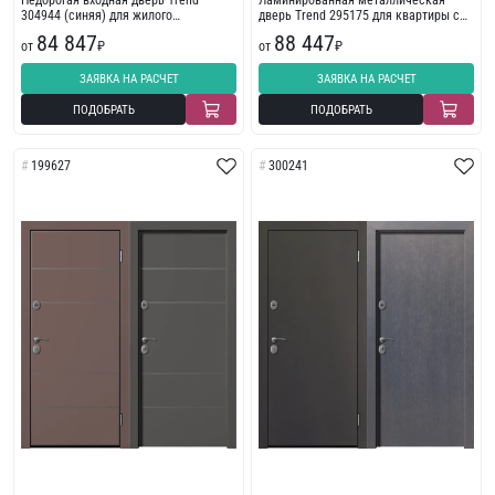
Недорогая входная дверь Trend
Ламинированная металлическая
304944 (синяя) для жилого
дверь Trend 295175 для квартиры с
помещения
пленкой ПВХ
84 847
88 447
от
₽
от
₽
ЗАЯВКА НА РАСЧЕТ
ЗАЯВКА НА РАСЧЕТ
ПОДОБРАТЬ
ПОДОБРАТЬ
199627
300241