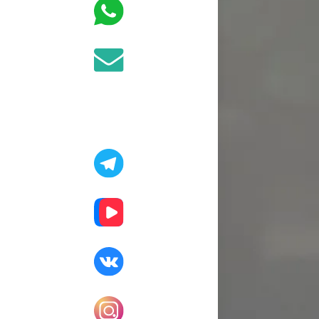
стиль вашему 
Такие двери с
Широкий выбо
Выбор тех
проход
Современная
и техноло