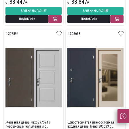
88 447
88 847
от
₽
от
₽
ЗАЯВКА НА РАСЧЕТ
ЗАЯВКА НА РАСЧЕТ
ПОДОБРАТЬ
ПОДОБРАТЬ
297594
303633
Железная дверь Next 297594 с
Одностворчатая износостойкая
порошковым напылением с
входная дверь Trend 303633 с