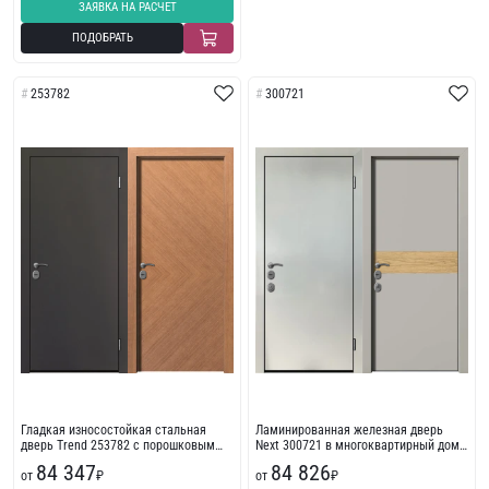
ЗАЯВКА НА РАСЧЕТ
ПОДОБРАТЬ
253782
300721
Гладкая износостойкая стальная
Ламинированная железная дверь
дверь Trend 253782 с порошковым
Next 300721 в многоквартирный дом
напылением
с пленкой ПВХ
84 347
84 826
от
₽
от
₽