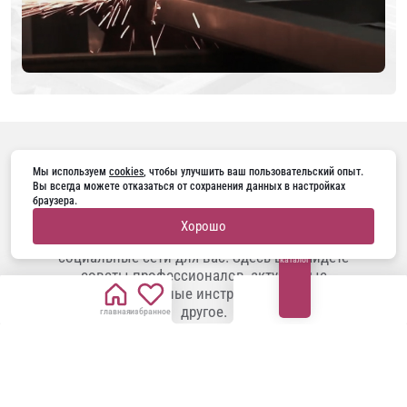
ПОДПИШИТЕСЬ НА НАС В
Мы используем 
cookies
, чтобы улучшить ваш пользовательский опыт. 
Вы всегда можете отказаться от сохранения данных в настройках 
браузера.
Занимаетесь ремонтом, строите дом или
Хорошо
планируете заменить двери? Наши
социальные сети для вас! Здесь вы найдете
каталог
советы профессионалов, актуальные
тренды, полезные инструкции и многое
другое.
главная
избранное