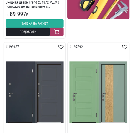
Входная дверь Trend 234872 МДФ с
порошковым напылением с
износостойкой отделкой
89 997
от
₽
ЗАЯВКА НА РАСЧЕТ
ПОДОБРАТЬ
199487
197892