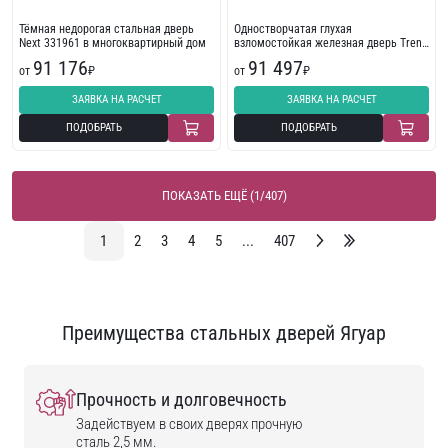
Тёмная недорогая стальная дверь
Одностворчатая глухая
Next 331961 в многоквартирный дом
взломостойкая железная дверь Trend
254088
91 176
91 497
от
₽
от
₽
ЗАЯВКА НА РАСЧЕТ
ЗАЯВКА НА РАСЧЕТ
ПОДОБРАТЬ
ПОДОБРАТЬ
ПОКАЗАТЬ ЕЩЁ (1/407)
1
2
3
4
5
...
407
Преимущества стальных дверей Ягуар
Прочность и долговечность
Задействуем в своих дверях прочную
сталь 2,5 мм.