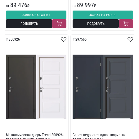
износостойкой отделкой с
фрезеровкой
89 476
89 997
фрезеровкой
от
₽
от
₽
ЗАЯВКА НА РАСЧЕТ
ЗАЯВКА НА РАСЧЕТ
ПОДОБРАТЬ
ПОДОБРАТЬ
300926
297565
Металлическая дверь Trend 300926 с
Серая недорогая одностворчатая