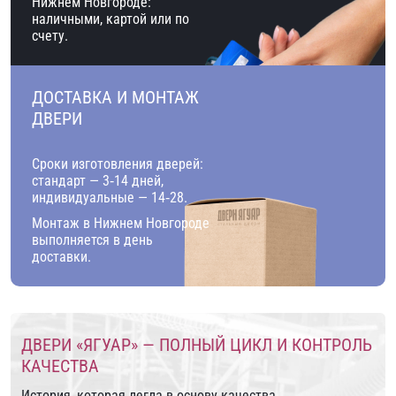
Нижнем Новгороде:
наличными, картой или по
счету.
ДОСТАВКА И МОНТАЖ
ДВЕРИ
Сроки изготовления дверей:
стандарт — 3‑14 дней,
индивидуальные — 14‑28.
Монтаж в Нижнем Новгороде
выполняется в день
доставки.
ДВЕРИ «ЯГУАР» — ПОЛНЫЙ ЦИКЛ И КОНТРОЛЬ
КАЧЕСТВА
История, которая легла в основу качества