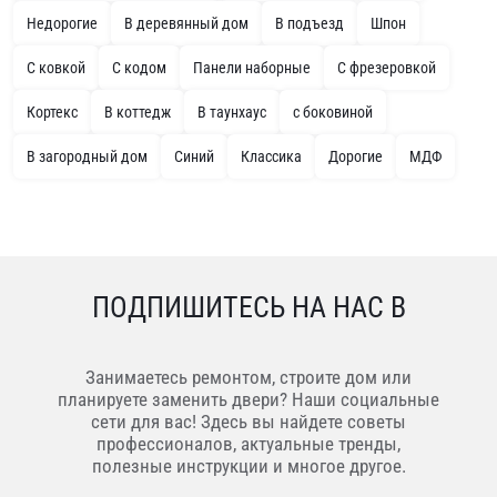
Недорогие
В деревянный дом
В подъезд
Шпон
С ковкой
С кодом
Панели наборные
С фрезеровкой
Кортекс
В коттедж
В таунхаус
с боковиной
В загородный дом
Синий
Классика
Дорогие
МДФ
ПОДПИШИТЕСЬ НА НАС В
Занимаетесь ремонтом, строите дом или
планируете заменить двери? Наши социальные
сети для вас! Здесь вы найдете советы
профессионалов, актуальные тренды,
полезные инструкции и многое другое.