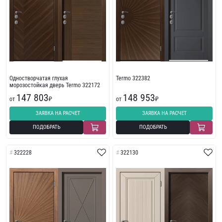
Одностворчатая глухая
Termo 322382
морозостойкая дверь Termo 322172
147 803
148 953
от
₽
от
₽
ЗАЯВКА НА РАСЧЕТ
ЗАЯВКА НА РАСЧЕТ
ПОДОБРАТЬ
ПОДОБРАТЬ
322228
322130