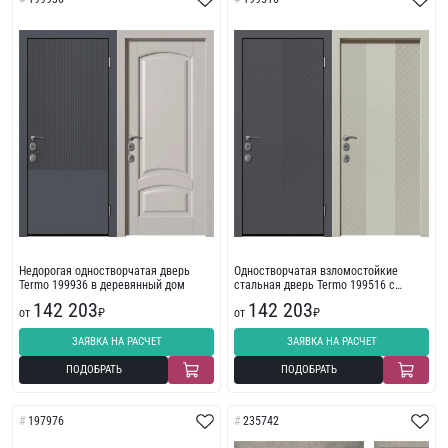
Недорогая одностворчатая дверь
Одностворчатая взломостойкие
Termo 199936 в деревянный дом
стальная дверь Termo 199516 с
фрезеровкой
142 203
142 203
от
₽
от
₽
ЗАЯВКА НА РАСЧЕТ
ЗАЯВКА НА РАСЧЕТ
ПОДОБРАТЬ
ПОДОБРАТЬ
197976
235742