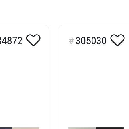
34872
305030