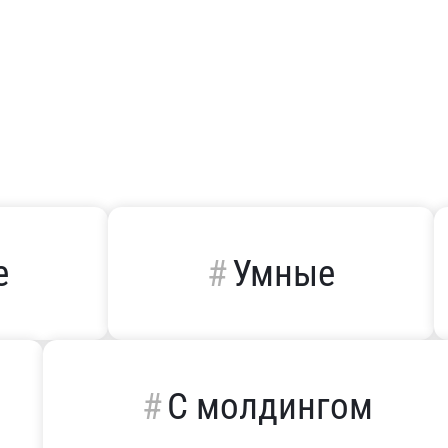
е
Умные
С молдингом