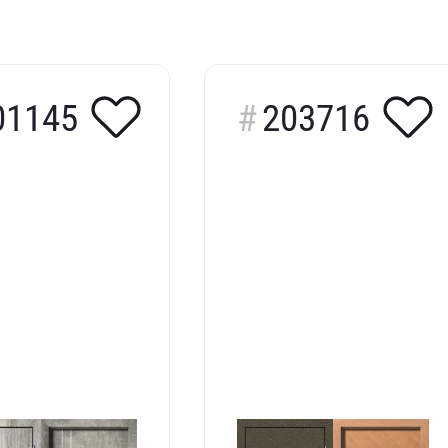
01145
203716