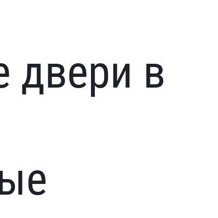
 двери в
ные