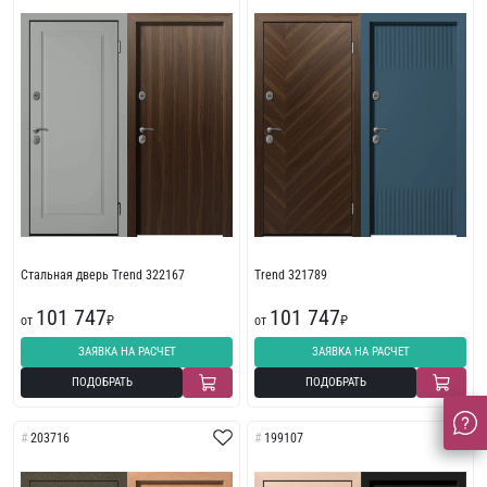
Стальная дверь Trend 322167
Trend 321789
101 747
101 747
от
₽
от
₽
ЗАЯВКА НА РАСЧЕТ
ЗАЯВКА НА РАСЧЕТ
ПОДОБРАТЬ
ПОДОБРАТЬ
203716
199107