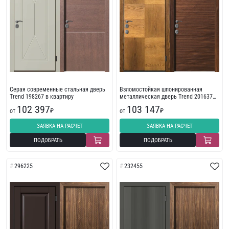
Серая современные стальная дверь
Взломостойкая шпонированная
Trend 198267 в квартиру
металлическая дверь Trend 201637
коричневый
102 397
103 147
от
₽
от
₽
ЗАЯВКА НА РАСЧЕТ
ЗАЯВКА НА РАСЧЕТ
ПОДОБРАТЬ
ПОДОБРАТЬ
296225
232455