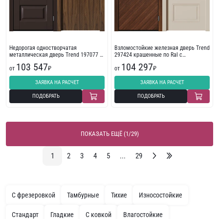
Недорогая одностворчатая
Взломостойкие железная дверь Trend
металлическая дверь Trend 197077 с
297424 крашенные по Ral с
фрезеровкой
фрезеровкой
103 547
104 297
от
₽
от
₽
ЗАЯВКА НА РАСЧЕТ
ЗАЯВКА НА РАСЧЕТ
ПОДОБРАТЬ
ПОДОБРАТЬ
ПОКАЗАТЬ ЕЩЁ (1/29)
1
2
3
4
5
...
29
С фрезеровкой
Тамбурные
Тихие
Износостойкие
Стандарт
Гладкие
С ковкой
Влагостойкие