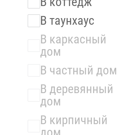
В коттедж
В таунхаус
В каркасный
дом
В частный дом
В деревянный
дом
В кирпичный
дом