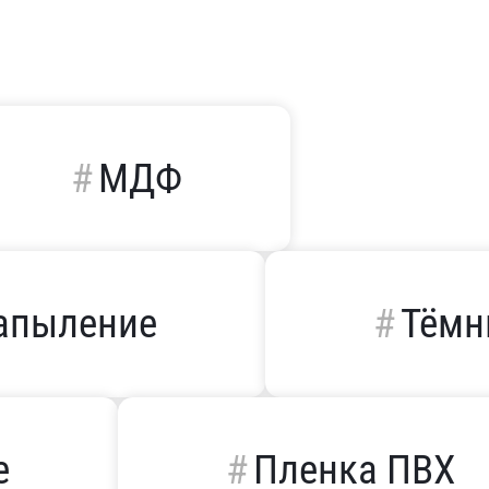
МДФ
апыление
Тёмн
е
Пленка ПВХ