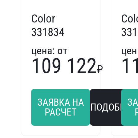
Color
Col
331834
331
цена:
от
цен
109 122
1
₽
ЗАЯВКА НА
ЗА
ПОДОБРАТ
РАСЧЕТ