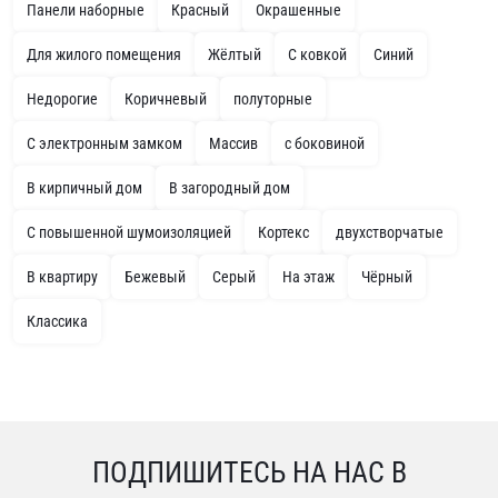
Панели наборные
Красный
Окрашенные
Для жилого помещения
Жёлтый
С ковкой
Синий
Недорогие
Коричневый
полуторные
С электронным замком
Массив
с боковиной
В кирпичный дом
В загородный дом
С повышенной шумоизоляцией
Кортекс
двухстворчатые
В квартиру
Бежевый
Серый
На этаж
Чёрный
Классика
ПОДПИШИТЕСЬ НА НАС В