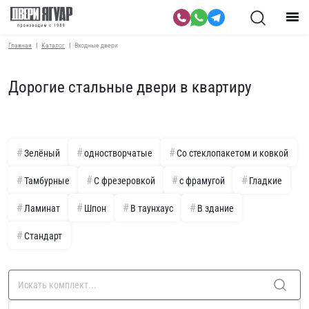
Главная
Каталог
Входные двери
Дорогие стальные двери в квартиру
Зелёный
одностворчатые
Со стеклопакетом и ковкой
Тамбурные
С фрезеровкой
с фрамугой
Гладкие
Ламинат
Шпон
В таунхаус
В здание
Стандарт