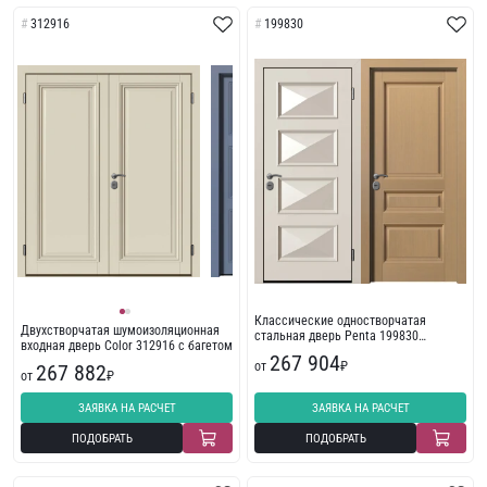
312916
199830
Классические одностворчатая
Двухстворчатая шумоизоляционная
стальная дверь Penta 199830
входная дверь Color 312916 с багетом
стандарт
267 904
от
₽
267 882
от
₽
ЗАЯВКА НА РАСЧЕТ
ЗАЯВКА НА РАСЧЕТ
ПОДОБРАТЬ
ПОДОБРАТЬ