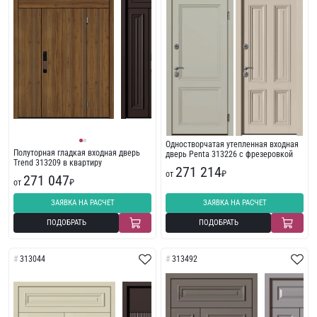
Одностворчатая утепленная входная
Полуторная гладкая входная дверь
дверь Penta 313226 с фрезеровкой
Trend 313209 в квартиру
271 214
от
₽
271 047
от
₽
ЗАЯВКА НА РАСЧЕТ
ЗАЯВКА НА РАСЧЕТ
ПОДОБРАТЬ
ПОДОБРАТЬ
313044
313492