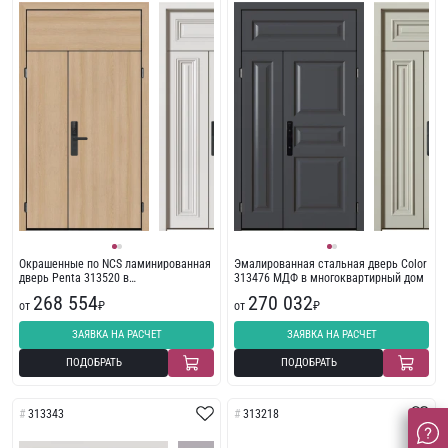
Окрашенные по NCS ламинированная
Эмалированная стальная дверь Color
дверь Penta 313520 в
313476 МДФ в многоквартирный дом
многоквартирный дом
268 554
270 032
от
₽
от
₽
ЗАЯВКА НА РАСЧЕТ
ЗАЯВКА НА РАСЧЕТ
ПОДОБРАТЬ
ПОДОБРАТЬ
313343
313218