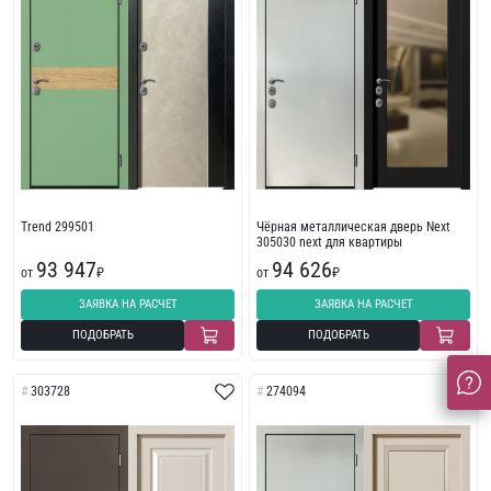
Trend 299501
Чёрная металлическая дверь Next
305030 next для квартиры
93 947
94 626
от
₽
от
₽
ЗАЯВКА НА РАСЧЕТ
ЗАЯВКА НА РАСЧЕТ
ПОДОБРАТЬ
ПОДОБРАТЬ
303728
274094