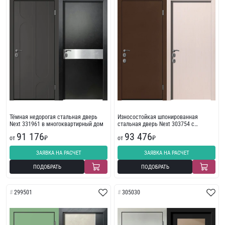
Тёмная недорогая стальная дверь
Износостойкая шпонированная
Next 331961 в многоквартирный дом
стальная дверь Next 303754 с
порошковым напылением
91 176
93 476
от
₽
от
₽
ЗАЯВКА НА РАСЧЕТ
ЗАЯВКА НА РАСЧЕТ
ПОДОБРАТЬ
ПОДОБРАТЬ
299501
305030