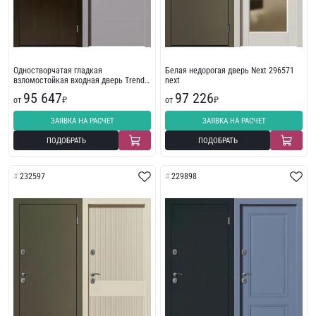
Одностворчатая гладкая
Белая недорогая дверь Next 296571
взломостойкая входная дверь Trend
next
199152
95 647
97 226
от
₽
от
₽
ЗАЯВКА НА РАСЧЕТ
ЗАЯВКА НА РАСЧЕТ
ПОДОБРАТЬ
ПОДОБРАТЬ
232597
229898