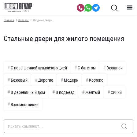
Главная
Каталог
Входные двери
Стальные двери для жилого помещения
С повышенной шумоизоляцией
С багетом
Экошпон
Бежевый
Дорогие
Модерн
Кортекс
В деревянный дом
В подъезд
Жёлтый
Синий
Взломостойкие