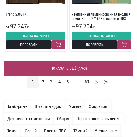
Trend 230817
Утепленная ламинированная входная
дверь Penta 271648 с пленкой ПВХ
97 247
97 704
от
₽
от
₽
ЗАЯВКА НА РАСЧЕТ
ЗАЯВКА НА РАСЧЕТ
ПОДОБРАТЬ
ПОДОБРАТЬ
ПОКАЗАТЬ ЕЩЁ (1/63)
1
2
3
4
5
...
63
Тамбурные
В частный дом
Умные
С экраном
Для жилого помещения
Общая
Порошковое напыление
Тихие
Серый
Пленка ПВХ
Тёмный
Утепленные