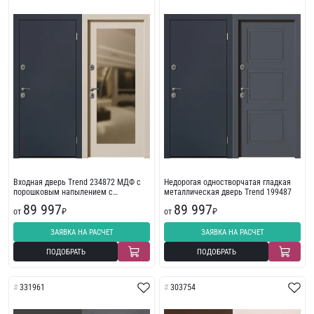
Входная дверь Trend 234872 МДФ с
Недорогая одностворчатая гладкая
порошковым напылением с
металлическая дверь Trend 199487
износостойкой отделкой
89 997
89 997
от
₽
от
₽
ЗАЯВКА НА РАСЧЕТ
ЗАЯВКА НА РАСЧЕТ
ПОДОБРАТЬ
ПОДОБРАТЬ
331961
303754