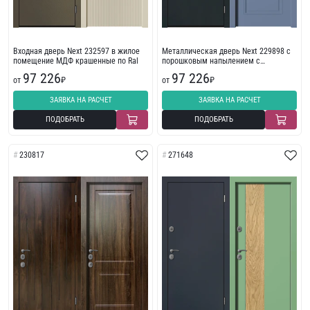
Входная дверь Next 232597 в жилое
Металлическая дверь Next 229898 с
помещение МДФ крашенные по Ral
порошковым напылением с
износостойкой отделкой с
97 226
97 226
от
₽
фрезеровкой
от
₽
ЗАЯВКА НА РАСЧЕТ
ЗАЯВКА НА РАСЧЕТ
ПОДОБРАТЬ
ПОДОБРАТЬ
230817
271648