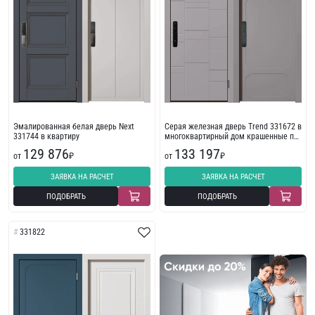
Эмалированная белая дверь Next
Серая железная дверь Trend 331672 в
331744 в квартиру
многоквартирный дом крашенные по
Ral
129 876
133 197
от
₽
от
₽
ЗАЯВКА НА РАСЧЕТ
ЗАЯВКА НА РАСЧЕТ
ПОДОБРАТЬ
ПОДОБРАТЬ
331822