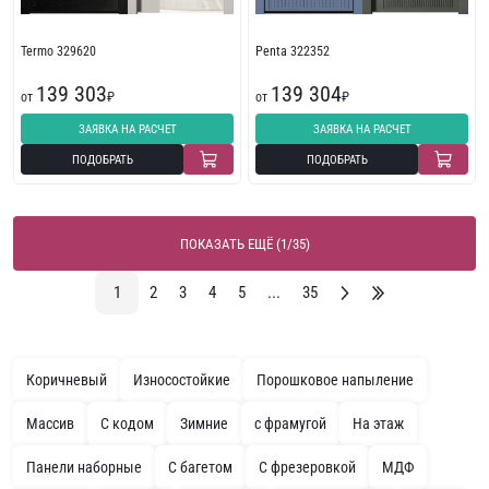
Termo 329620
Penta 322352
139 303
139 304
от
₽
от
₽
ЗАЯВКА НА РАСЧЕТ
ЗАЯВКА НА РАСЧЕТ
ПОДОБРАТЬ
ПОДОБРАТЬ
ПОКАЗАТЬ ЕЩЁ (1/35)
1
2
3
4
5
...
35
Коричневый
Износостойкие
Порошковое напыление
Массив
С кодом
Зимние
с фрамугой
На этаж
Панели наборные
С багетом
С фрезеровкой
МДФ