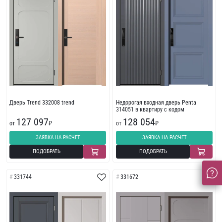
Дверь Trend 332008 trend
Недорогая входная дверь Penta
314051 в квартиру с кодом
127 097
128 054
от
₽
от
₽
ЗАЯВКА НА РАСЧЕТ
ЗАЯВКА НА РАСЧЕТ
ПОДОБРАТЬ
ПОДОБРАТЬ
331744
331672