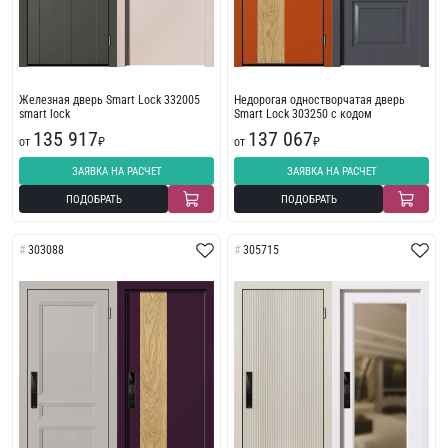
Железная дверь Smart Lock 332005
Недорогая одностворчатая дверь
smart lock
Smart Lock 303250 с кодом
135 917
137 067
от
₽
от
₽
ЗАЯВКА НА РАСЧЕТ
ЗАЯВКА НА РАСЧЕТ
ПОДОБРАТЬ
ПОДОБРАТЬ
303088
305715