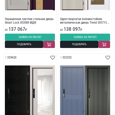
Окрашенная светлая стальная дверь
Одностворчатая взломостойкие
Smart Lock 303088 МДФ
металлическая дверь Trend 305715 с
фрезеровкой
137 067
138 097
от
₽
от
₽
ЗАЯВКА НА РАСЧЕТ
ЗАЯВКА НА РАСЧЕТ
ПОДОБРАТЬ
ПОДОБРАТЬ
329620
322352