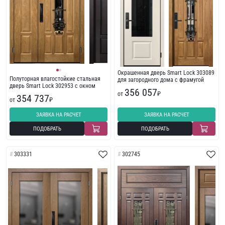
Окрашенная дверь Smart Lock 303089
Полуторная влагостойкие стальная
для загородного дома с фрамугой
дверь Smart Lock 302953 с окном
356 057
от
₽
354 737
от
₽
ЗАЯВКА НА РАСЧЕТ
ЗАЯВКА НА РАСЧЕТ
ПОДОБРАТЬ
ПОДОБРАТЬ
303331
302745