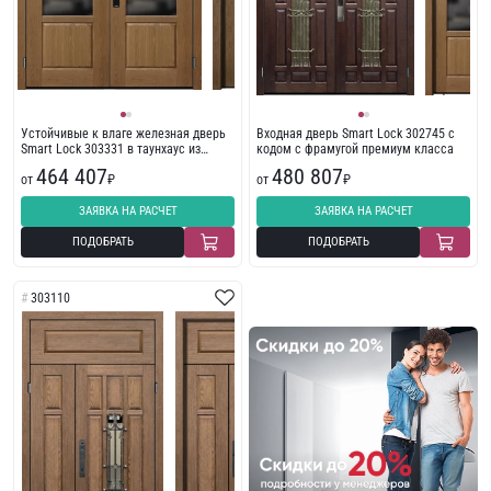
Устойчивые к влаге железная дверь
Входная дверь Smart Lock 302745 с
Smart Lock 303331 в таунхаус из
кодом с фрамугой премиум класса
массива
464 407
480 807
от
₽
от
₽
ЗАЯВКА НА РАСЧЕТ
ЗАЯВКА НА РАСЧЕТ
ПОДОБРАТЬ
ПОДОБРАТЬ
303110