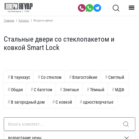
Главная
Каталог
Входные двери
Стальные двери со стеклопакетом и
ковкой Smart Lock
В таунхаус
Со стеклом
Влагостойкие
Светлый
Общая
С багетом
Элитные
Тёмный
МДФ
В загородный дом
С ковкой
одностворчатые