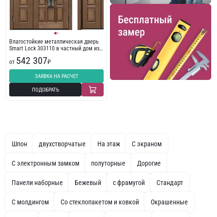
Влагостойкие металлическая дверь
Smart Lock 303110 в частный дом из
массива дерева
542 307
от
₽
ЗАЯВКА НА РАСЧЕТ
ПОДОБРАТЬ
Шпон
двухстворчатые
На этаж
С экраном
С электронным замком
полуторные
Дорогие
Панели наборные
Бежевый
с фрамугой
Стандарт
С молдингом
Со стеклопакетом и ковкой
Окрашенные