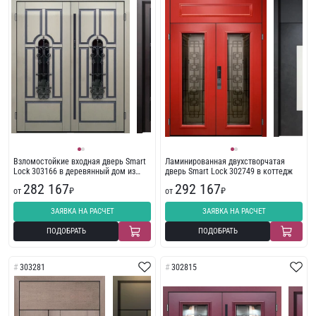
Взломостойкие входная дверь Smart
Ламинированная двухстворчатая
Lock 303166 в деревянный дом из
дверь Smart Lock 302749 в коттедж
наборных панелей
282 167
292 167
от
₽
от
₽
ЗАЯВКА НА РАСЧЕТ
ЗАЯВКА НА РАСЧЕТ
ПОДОБРАТЬ
ПОДОБРАТЬ
303281
302815