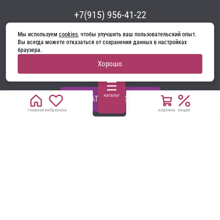
+7(915) 956-41-22
academy.beketov@yandex.ru
Мы используем 
cookies
, чтобы улучшить ваш пользовательский опыт. 
Вы всегда можете отказаться от сохранения данных в настройках 
браузера.
Хорошо
telegram
whatsapp
каталог
ОБРАТНЫЙ ЗВОНОК
главная
избранное
корзина
акции
Мы в соцсетях:
НАПИСАТЬ РУКОВОДСТВУ
Все материалы на сайте принадлежат компании
ООО «Ягуар-М» — входные и межкомнатные двери
производителя. Копирование запрещено!
Политика конфиденциальности