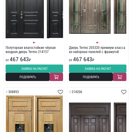
Полуторная влагостойкие чёрная
Дверь Termo 205320 премиум класса
входная дверь Termo 214157
из наборных панелей с фрамугой
467 643
467 643
от
₽
от
₽
ЗАЯВКА НА РАСЧЕТ
ЗАЯВКА НА РАСЧЕТ
ПОДОБРАТЬ
ПОДОБРАТЬ
308893
214206