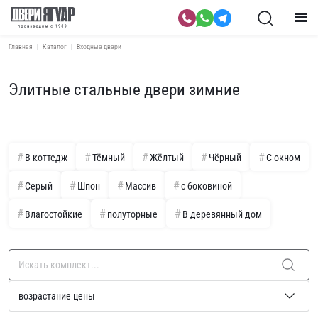
Главная
Каталог
Входные двери
Элитные стальные двери зимние
В коттедж
Тёмный
Жёлтый
Чёрный
С окном
Серый
Шпон
Массив
с боковиной
Влагостойкие
полуторные
В деревянный дом