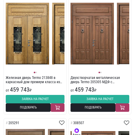
Железная дверь Termo 213848 в
Двухстворчатая металлическая
каркасный дом премиум класса из
дверь Termo 205305 МДФ с
наборных панелей
терморазрывом
459 743
459 743
от
₽
от
₽
ЗАЯВКА НА РАСЧЕТ
ЗАЯВКА НА РАСЧЕТ
ПОДОБРАТЬ
ПОДОБРАТЬ
205291
308507
Алиса