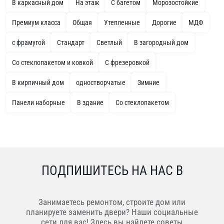
В каркасный дом
На этаж
С багетом
Морозостойкие
Премиум класса
Общая
Утепленные
Дорогие
МДФ
с фрамугой
Стандарт
Светлый
В загородный дом
Со стеклопакетом и ковкой
С фрезеровкой
В кирпичный дом
одностворчатые
Зимние
Панели наборные
В здание
Со стеклопакетом
ПОДПИШИТЕСЬ НА НАС В
Занимаетесь ремонтом, строите дом или
планируете заменить двери? Наши социальные
сети для вас! Здесь вы найдете советы