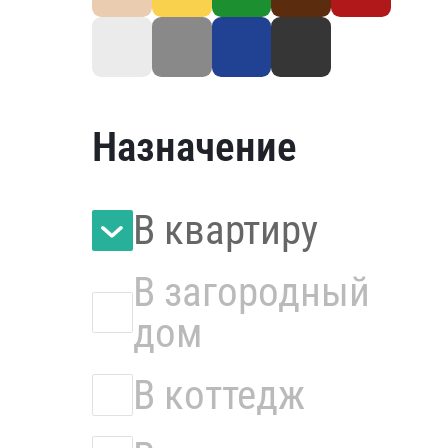
Назначение
В квартиру
В загородный
дом
В коттедж