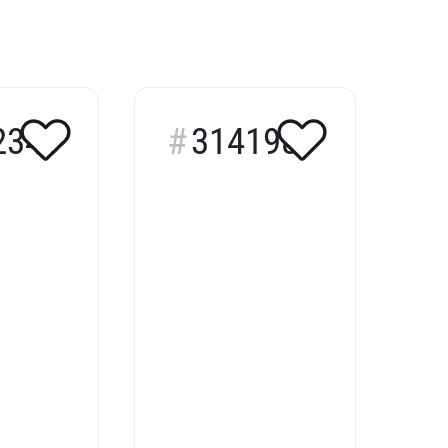
234
314198