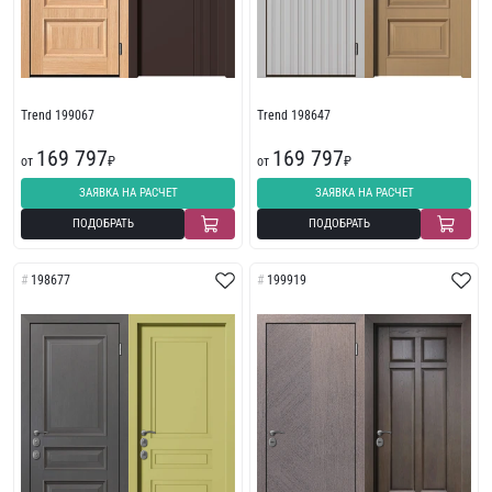
Trend 199067
Trend 198647
169 797
169 797
от
₽
от
₽
ЗАЯВКА НА РАСЧЕТ
ЗАЯВКА НА РАСЧЕТ
ПОДОБРАТЬ
ПОДОБРАТЬ
198677
199919