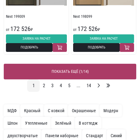
Next 199009
Next 198099
172 526
172 526
от
₽
от
₽
ЗАЯВКА НА РАСЧЕТ
ЗАЯВКА НА РАСЧЕТ
ПОДОБРАТЬ
ПОДОБРАТЬ
ПОКАЗАТЬ ЕЩЁ (1/14)
1
2
3
4
5
...
14
МДФ
Красный
С ковкой
Окрашенные
Модерн
Шпон
Утепленные
Зелёный
В коттедж
двухстворчатые
Панели наборные
Стандарт
Синий