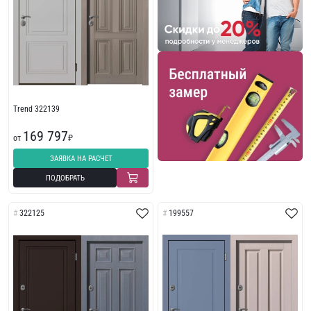
Trend 322139
169 797
от
₽
ЗАЯВКА НА РАСЧЕТ
ПОДОБРАТЬ
322125
199557